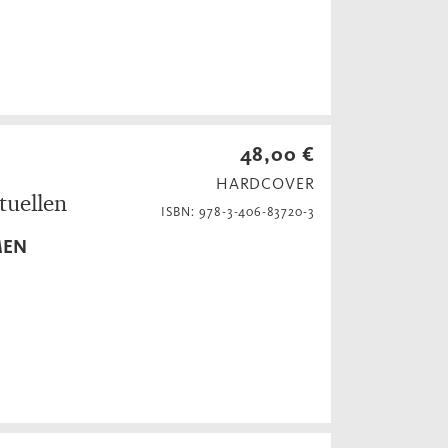
48,00 €
HARDCOVER
tuellen
ISBN: 978-3-406-83720-3
MEN