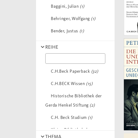
Baggini, Julian
(1)
Behringer, Wolfgang
(1)
Bender, Justus
(1)
Blickle, Peter
(1)
REIHE
Boethius
(1)
Brather, Sebastian /
C.H.Beck Paperback
(32)
Theune, Claudia
(1)
C.H.BECK Wissen
(15)
Brooks, Alison Wood
(1)
Historische Bibliothek der
Brunner, Karl
(1)
Gerda Henkel Stiftung
(2)
Buckard, Christian
(1)
C.H. Beck Studium
(1)
Burckhardt, Jacob
(1)
Kleine Bibliothek der
THEMA