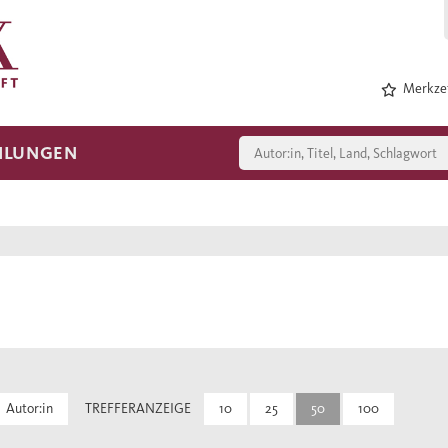
Merkzet
HLUNGEN
Autor:in
TREFFERANZEIGE
10
25
50
100