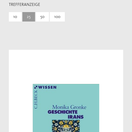
TREFFERANZEIGE
10
25
50
100