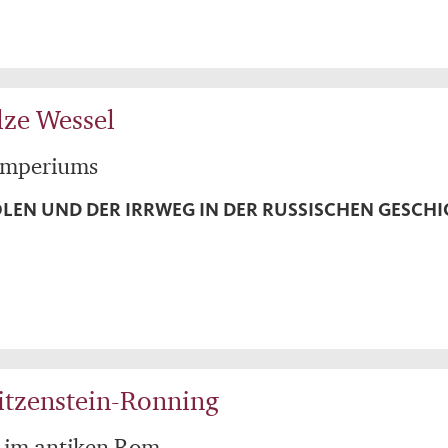
lze Wessel
 Imperiums
OLEN UND DER IRRWEG IN DER RUSSISCHEN GESCH
itzenstein-Ronning
 im antiken Rom