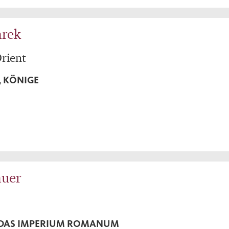
arek
rient
, KÖNIGE
auer
 DAS IMPERIUM ROMANUM