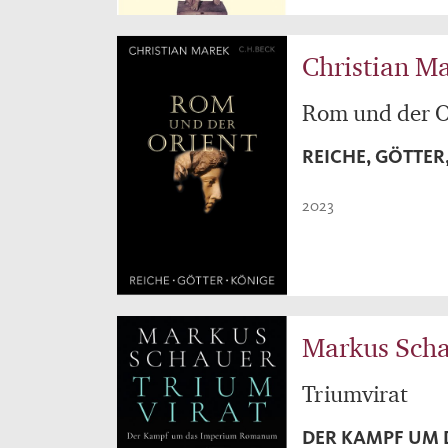
Christian M
Rom und der O
REICHE, GÖTTER
2023
Markus Sch
Triumvirat
DER KAMPF UM