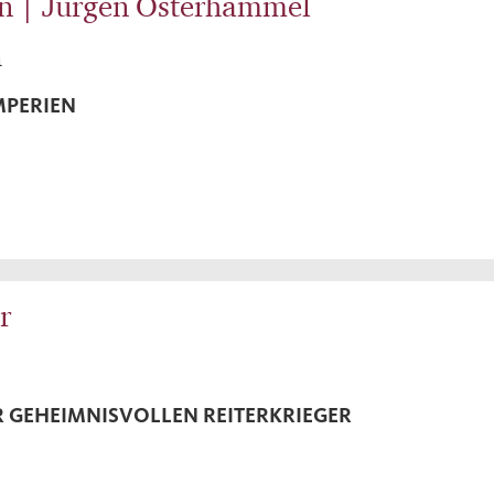
en | Jürgen Osterhammel
n
MPERIEN
r
R GEHEIMNISVOLLEN REITERKRIEGER