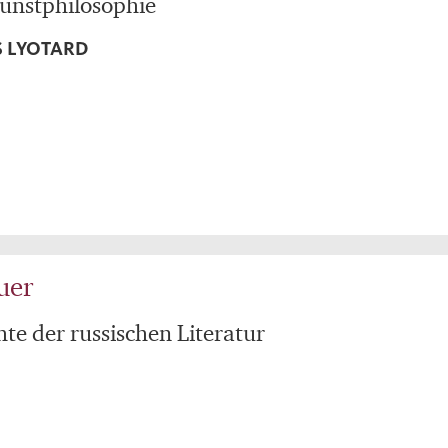
Kunstphilosophie
S LYOTARD
uer
hte der russischen Literatur