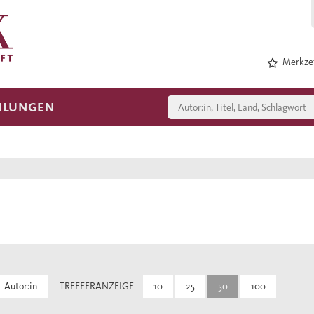
Merkzet
HLUNGEN
Autor:in
TREFFERANZEIGE
10
25
50
100