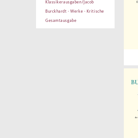
Klassikerausgaben/Jacob
Burckhardt - Werke - Kritische
Gesamtausgabe